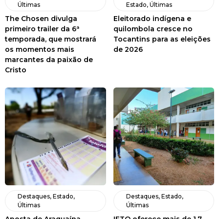
Últimas
Estado
,
Últimas
The Chosen divulga
Eleitorado indígena e
primeiro trailer da 6ª
quilombola cresce no
temporada, que mostrará
Tocantins para as eleições
os momentos mais
de 2026
marcantes da paixão de
Cristo
Destaques
,
Estado
,
Destaques
,
Estado
,
Últimas
Últimas
Aposta de Araguaína
IFTO oferece mais de 1,7