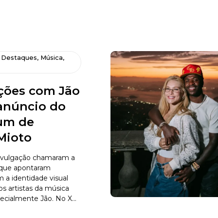
,
Destaques
,
Música
,
ões com Jão
núncio do
um de
Mioto
ivulgação chamaram a
 que apontaram
a identidade visual
s artistas da música
ecialmente Jão. No X...