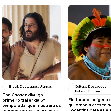
Brasil
,
Destaques
,
Últimas
Cultura
,
Destaques
,
Estado
,
Últimas
The Chosen divulga
Eleitorado indígena 
primeiro trailer da 6ª
quilombola cresce n
temporada, que mostrará os
Tocantins para as el
momentos mais marcantes