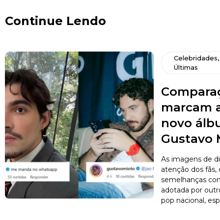
Continue Lendo
Celebridades
Últimas
Comparaç
marcam a
novo álb
Gustavo 
As imagens de d
atenção dos fãs,
semelhanças com 
adotada por outro
pop nacional, esp