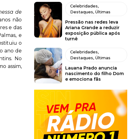
Celebridades
,
messa de
Destaques
,
Últimas
anos não
Pressão nas redes leva
res e das
Ariana Grande a reduzir
exposição pública após
Palmas, e
turnê
stituiu o
no ano de
Celebridades
,
Destaques
,
Últimas
ntins. No
mo assim,
Lauana Prado anuncia
nascimento do filho Dom
e emociona fãs