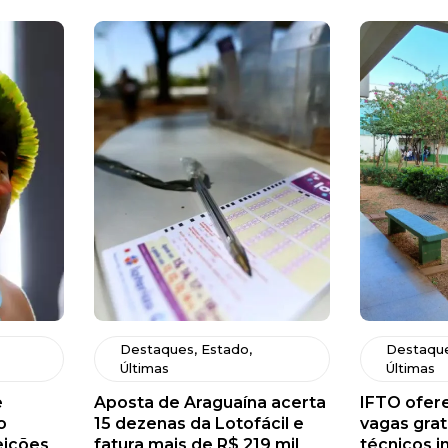
Destaques
,
Estado
,
Destaqu
Últimas
Últimas
e
Aposta de Araguaína acerta
IFTO ofere
o
15 dezenas da Lotofácil e
vagas grat
eições
fatura mais de R$ 219 mil
técnicos i