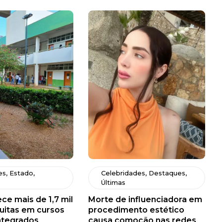
es
,
Estado
,
Celebridades
,
Destaques
,
Últimas
ce mais de 1,7 mil
Morte de influenciadora em
uitas em cursos
procedimento estético
ntegrados
causa comoção nas redes