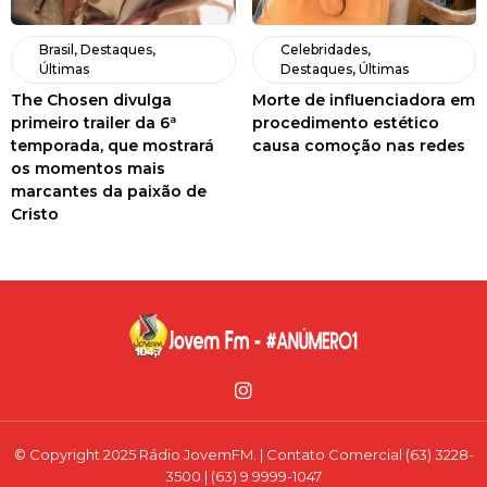
Brasil
,
Destaques
,
Celebridades
,
Últimas
Destaques
,
Últimas
The Chosen divulga
Morte de influenciadora em
primeiro trailer da 6ª
procedimento estético
temporada, que mostrará
causa comoção nas redes
os momentos mais
marcantes da paixão de
Cristo
© Copyright 2025 Rádio JovemFM. | Contato Comercial (63) 3228-
3500 | (63) 9 9999-1047