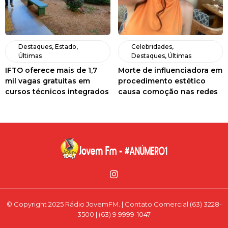
Destaques
,
Estado
,
Celebridades
,
Últimas
Destaques
,
Últimas
IFTO oferece mais de 1,7
Morte de influenciadora em
mil vagas gratuitas em
procedimento estético
cursos técnicos integrados
causa comoção nas redes
© Copyright 2025 Rádio JovemFM. | Contato Comercial (63) 3228-
3500 | (63) 9 9999-1047