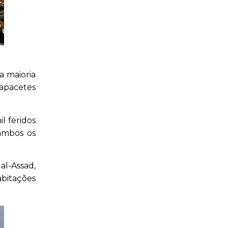
a maioria
capacetes
l feridos
 ambos os
al-Assad,
abitações