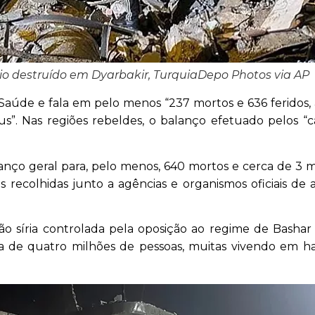
io destruído em Dyarbakir, Turquia
Depo Photos via AP
a Saúde e fala em pelo menos “237 mortos e 636 feridos, 
us”. Nas regiões rebeldes, o balanço efetuado pelos “
lanço geral para, pelo menos, 640 mortos e cerca de 3 mi
es recolhidas junto a agências e organismos oficiais de
o síria controlada pela oposição ao regime de Bashar 
ca de quatro milhões de pessoas, muitas vivendo em h