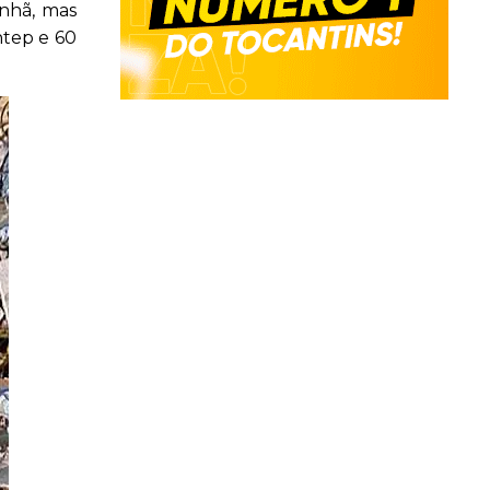
anhã, mas
ntep e 60