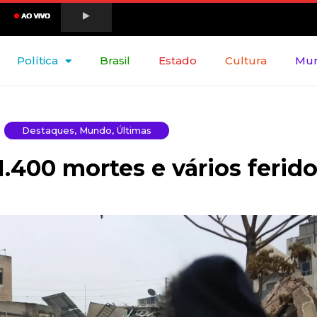
Política
Brasil
Estado
Cultura
Mu
Destaques
,
Mundo
,
Últimas
.400 mortes e vários ferid