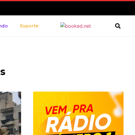
ndo
Esporte
os