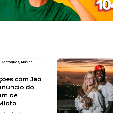
,
Destaques
,
Música
,
ões com Jão
núncio do
um de
Mioto