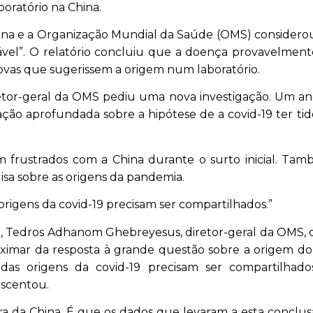
oratório na China.
ina e a Organização Mundial da Saúde (OMS) considerou
vel”. O relatório concluiu que a doença provavelmen
vas que sugerissem a origem num laboratório.
retor-geral da OMS pediu uma nova investigação. Um an
ão aprofundada sobre a hipótese de a covid-19 ter ti
 frustrados com a China durante o surto inicial. Ta
isa sobre as origens da pandemia.
rigens da covid-19 precisam ser compartilhados.”
 Tedros Adhanom Ghebreyesus, diretor-geral da OMS, 
ximar da resposta à grande questão sobre a origem do 
das origens da covid-19 precisam ser compartilhad
escentou.
ura da China. É que os dados que levaram a esta conclu