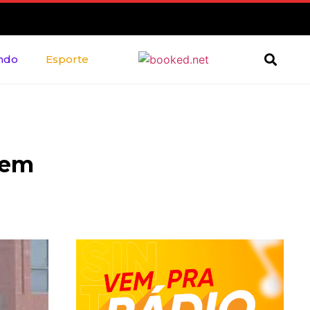
ndo
Esporte
gem