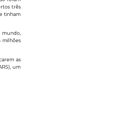
rtos três
ue tinham
lo mundo,
5 milhões
icarem as
SARS), um