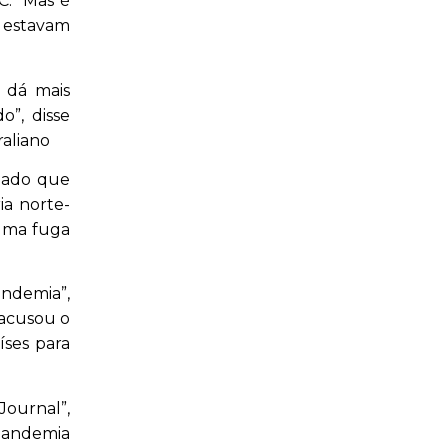
C. “Mas é
s estavam
 dá mais
o”, disse
raliano
 dado que
ia norte-
 uma fuga
andemia”,
 acusou o
íses para
ournal”,
pandemia