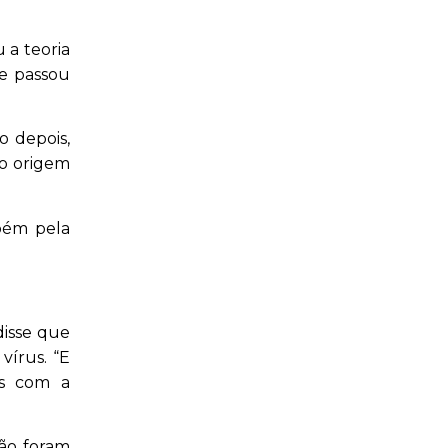
 a teoria
te passou
o depois,
do origem
mbém pela
disse que
vírus. “E
os com a
são foram