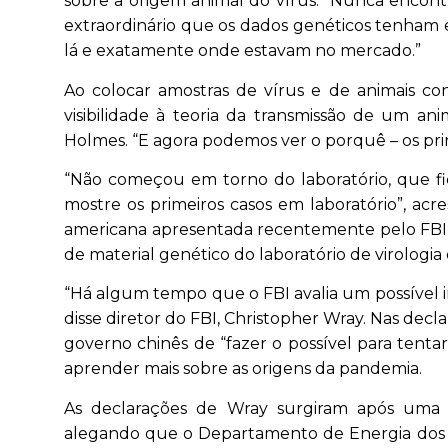
sobre a origem animal do vírus. “Nunca encont
extraordinário que os dados genéticos tenham 
lá e exatamente onde estavam no mercado.”
Ao colocar amostras de vírus e de animais c
visibilidade à teoria da transmissão de um a
Holmes. “E agora podemos ver o porquê – os princ
“Não começou em torno do laboratório, que fi
mostre os primeiros casos em laboratório”, acr
americana apresentada recentemente pelo FBI,
de material genético do laboratório de virologi
“Há algum tempo que o FBI avalia um possível 
disse diretor do FBI, Christopher Wray. Nas decl
governo chinês de “fazer o possível para tentar
aprender mais sobre as origens da pandemia.
As declarações de Wray surgiram após uma no
alegando que o Departamento de Energia dos 