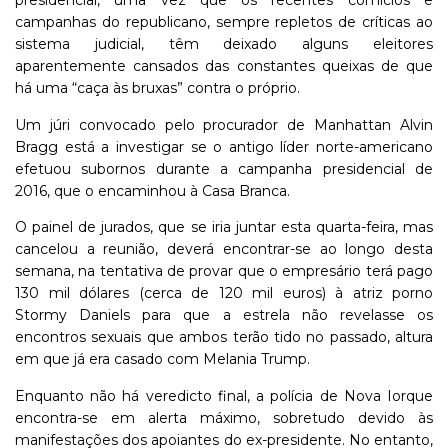
presidencial, uma vez que os recentes comícios e
campanhas do republicano, sempre repletos de críticas ao
sistema judicial, têm deixado alguns eleitores
aparentemente cansados das constantes queixas de que
há uma “caça às bruxas” contra o próprio.
Um júri convocado pelo procurador de Manhattan Alvin
Bragg está a investigar se o antigo líder norte-americano
efetuou subornos durante a campanha presidencial de
2016, que o encaminhou à Casa Branca.
O painel de jurados, que se iria juntar esta quarta-feira, mas
cancelou a reunião, deverá encontrar-se ao longo desta
semana, na tentativa de provar que o empresário terá pago
130 mil dólares (cerca de 120 mil euros) à atriz porno
Stormy Daniels para que a estrela não revelasse os
encontros sexuais que ambos terão tido no passado, altura
em que já era casado com Melania Trump.
Enquanto não há veredicto final, a polícia de Nova Iorque
encontra-se em alerta máximo, sobretudo devido às
manifestações dos apoiantes do ex-presidente. No entanto,