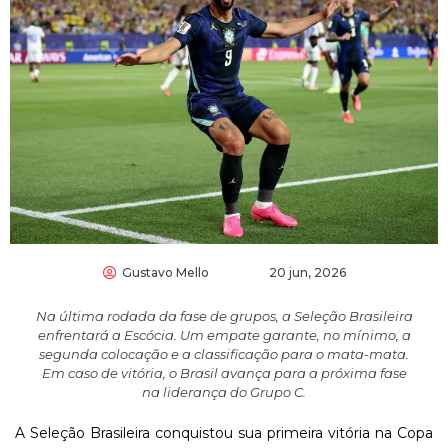
Gustavo Mello
20 jun, 2026
Na última rodada da fase de grupos, a Seleção Brasileira
enfrentará a Escócia. Um empate garante, no mínimo, a
segunda colocação e a classificação para o mata-mata.
Em caso de vitória, o Brasil avança para a próxima fase
na liderança do Grupo C.
A Seleção Brasileira conquistou sua primeira vitória na Copa