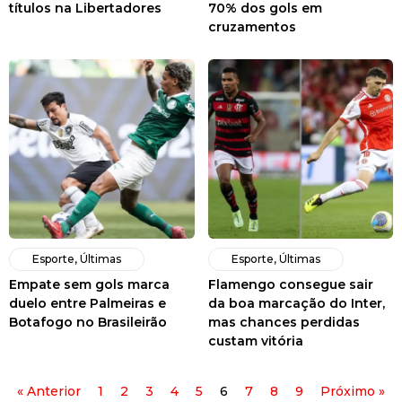
títulos na Libertadores
70% dos gols em
cruzamentos
Esporte
,
Últimas
Esporte
,
Últimas
Empate sem gols marca
Flamengo consegue sair
duelo entre Palmeiras e
da boa marcação do Inter,
Botafogo no Brasileirão
mas chances perdidas
custam vitória
« Anterior
1
2
3
4
5
6
7
8
9
Próximo »