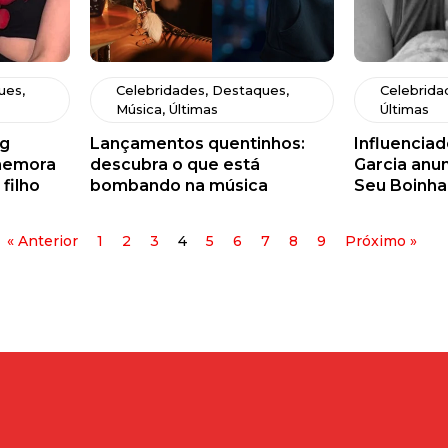
ues
,
Celebridades
,
Destaques
,
Celebrida
Música
,
Últimas
Últimas
ig
Lançamentos quentinhos:
Influenciad
omemora
descubra o que está
Garcia anun
filho
bombando na música
Seu Boinha
« Anterior
1
2
3
4
5
6
7
8
9
Próximo »