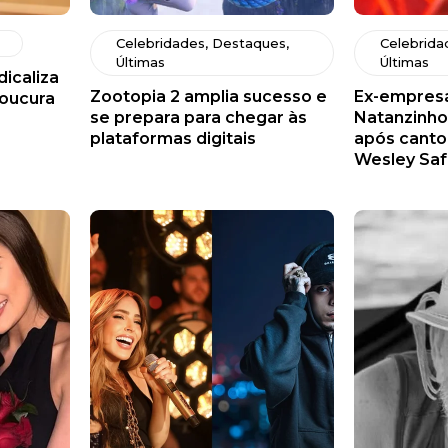
Celebridades
,
Destaques
,
Celebrida
Últimas
Últimas
icaliza
Zootopia 2 amplia sucesso e
Ex-empresá
loucura
se prepara para chegar às
Natanzinho
plataformas digitais
após canto
Wesley Sa