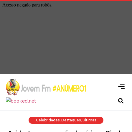
Celebridades
,
Destaques
,
Últimas