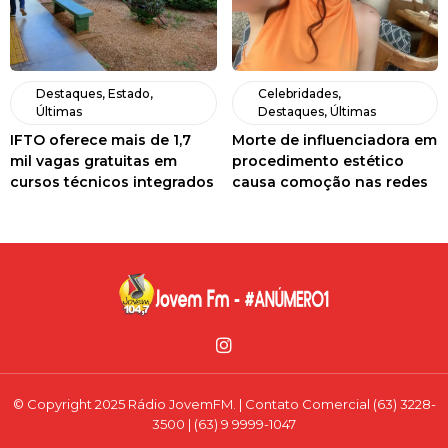
Destaques
,
Estado
,
Celebridades
,
Últimas
Destaques
,
Últimas
IFTO oferece mais de 1,7
Morte de influenciadora em
mil vagas gratuitas em
procedimento estético
cursos técnicos integrados
causa comoção nas redes
© Copyright 2025 Rádio JovemFM. | Contato Comercial (63) 3228-
3500 | (63) 9 9999-1047