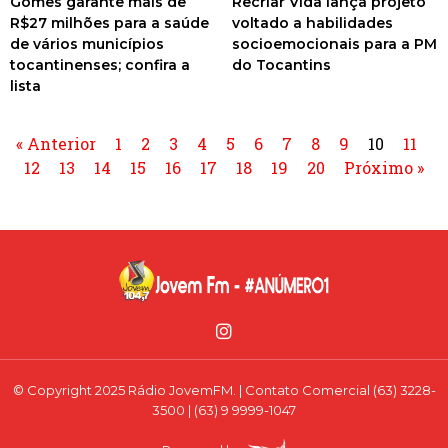
Gomes garante mais de
Recriar Vida lança projeto
R$27 milhões para a saúde
voltado a habilidades
de vários municípios
socioemocionais para a PM
tocantinenses; confira a
do Tocantins
lista
« Anterior
1
2
3
4
5
6
7
8
9
10
11
12
13
14
15
16
17
18
19
20
Próximo »
© Copyright 2025 Rádio JovemFM. | Contato Comercial (63) 3228-
3500 | (63) 9 9999-1047