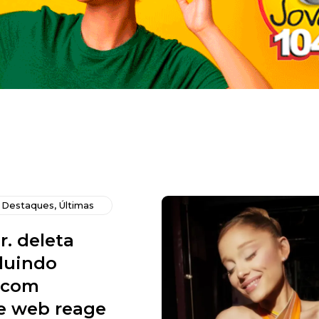
,
Destaques
,
Últimas
r. deleta
cluindo
s com
 e web reage