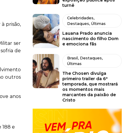
exposição pública após
turnê
Celebridades
,
Destaques
,
Últimas
à prisão,
Lauana Prado anuncia
nascimento do filho Dom
ilitar ser
e emociona fãs
sofria de
Brasil
,
Destaques
,
Últimas
olvimento
The Chosen divulga
mo outros
primeiro trailer da 6ª
temporada, que mostrará
os momentos mais
marcantes da paixão de
nove anos
Cristo
e 188 e