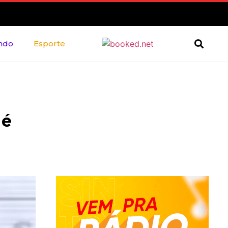
ndo
Esporte
 é