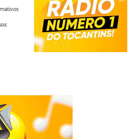
rmativos
os: