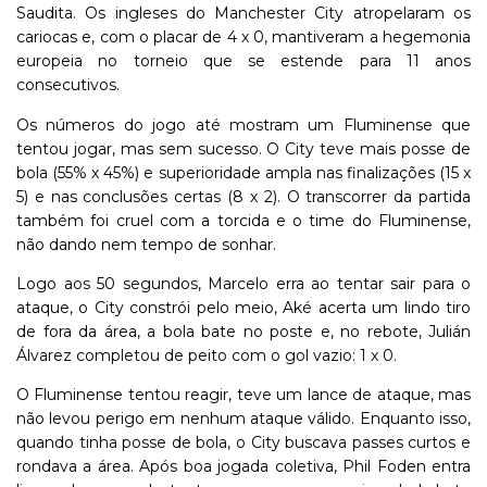
Saudita. Os ingleses do Manchester City atropelaram os
cariocas e, com o placar de 4 x 0, mantiveram a hegemonia
europeia no torneio que se estende para 11 anos
consecutivos.
Os números do jogo até mostram um Fluminense que
tentou jogar, mas sem sucesso. O City teve mais posse de
bola (55% x 45%) e superioridade ampla nas finalizações (15 x
5) e nas conclusões certas (8 x 2). O transcorrer da partida
também foi cruel com a torcida e o time do Fluminense,
não dando nem tempo de sonhar.
Logo aos 50 segundos, Marcelo erra ao tentar sair para o
ataque, o City constrói pelo meio, Aké acerta um lindo tiro
de fora da área, a bola bate no poste e, no rebote, Julián
Álvarez completou de peito com o gol vazio: 1 x 0.
O Fluminense tentou reagir, teve um lance de ataque, mas
não levou perigo em nenhum ataque válido. Enquanto isso,
quando tinha posse de bola, o City buscava passes curtos e
rondava a área. Após boa jogada coletiva, Phil Foden entra