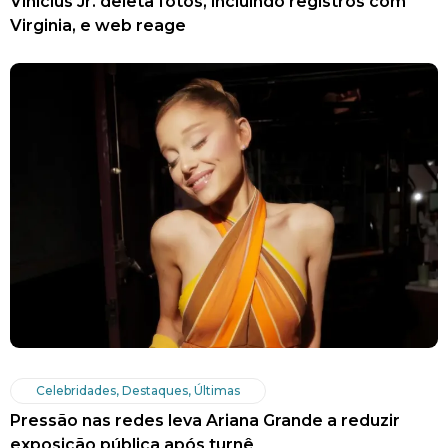
Vinícius Jr. deleta fotos, incluindo registros com
Virginia, e web reage
Celebridades
,
Destaques
,
Últimas
Pressão nas redes leva Ariana Grande a reduzir
exposição pública após turnê