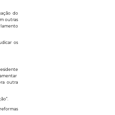
gação do
om outras
arlamento
udicar os
residente
rlamentar
era outra
ão”.
 reformas