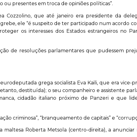
 ou presentes em troca de opiniões políticas”.
a Cozzolino, que até janeiro era presidente da dele
rebe, ele “é suspeito de ter participado num acordo c
roteger os interesses dos Estados estrangeiros no P
 adoção de resoluções parlamentares que pudessem prej
eurodeputada grega socialista Eva Kaili, que era vice-p
retanto, destituída); o seu companheiro e assistente pa
amanca, cidadão italiano próximo de Panzeri e que lid
ção criminosa”, “branqueamento de capitais” e “corrupç
 a maltesa Roberta Metsola (centro-direita), a anunciar