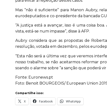
para evitar a repetição destes casos.
Mas “não é suficiente” para Manon Aubry, rel
eurodeputados e co-presidente da bancada GUE
“A justiça está a avançar, isso é uma coisa boa
vista, está-se num impasse”, disse à AFP.
Aubry considera que as propostas de Roberta
resolução, votada em dezembro, pelos eurodep
“Esta não será a última vez que veremos interfer
nosso trabalho, se não aceitarmos reformar pro
soando o alarme sobre “a sanção que poderá vir 
Fonte: Euronews.pt
Foto: Benoit BOURGEOIS/ European Union 2019 
Compartilhe isso:
X
Facebook
WhatsApp