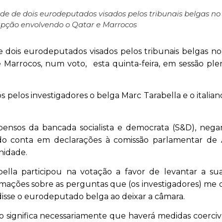
e de dois eurodeputados visados pelos tribunais belgas no
upção envolvendo o Qatar e Marrocos
dois eurodeputados visados pelos tribunais belgas n
Marrocos, num voto, esta quinta-feira, em sessão ple
s pelos investigadores o belga Marc Tarabella e o italia
ensos da bancada socialista e democrata (S&D), neg
dado conta em declarações à comissão parlamentar de
nidade.
ella participou na votação a favor de levantar a su
formações sobre as perguntas que (os investigadores) me
 disse o eurodeputado belga ao deixar a câmara.
 não significa necessariamente que haverá medidas coerciv