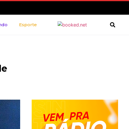
ndo
Esporte
de