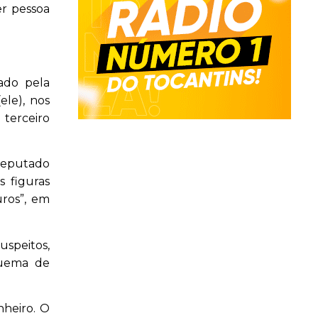
er pessoa
ado pela
ele), nos
 terceiro
deputado
s figuras
uros”, em
uspeitos,
quema de
nheiro. O