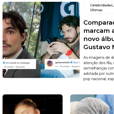
Celebridades
Últimas
Comparaç
marcam a
novo álb
Gustavo 
As imagens de d
atenção dos fãs,
semelhanças com 
adotada por outro
pop nacional, esp