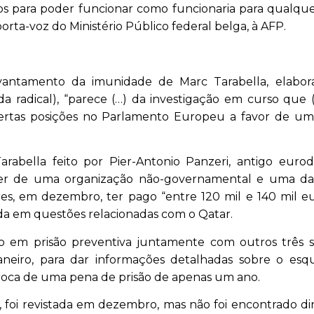
eios para poder funcionar como funcionaria para qualqu
porta-voz do Ministério Público federal belga, à AFP.
vantamento da imunidade de Marc Tarabella, elabor
radical), “parece (…) da investigação em curso que (
 certas posições no Parlamento Europeu a favor de um
rabella feito por Pier-Antonio Panzeri, antigo euro
 líder de uma organização não-governamental e uma da
dores, em dezembro, ter pago “entre 120 mil e 140 mil e
juda em questões relacionadas com o Qatar.
do em prisão preventiva juntamente com outros três s
neiro, para dar informações detalhadas sobre o es
roca de uma pena de prisão de apenas um ano.
e, foi revistada em dezembro, mas não foi encontrado di