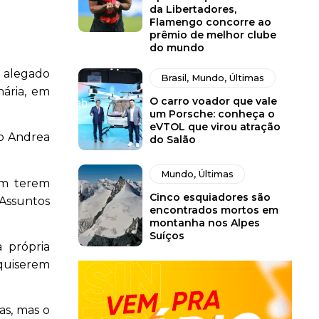
da Libertadores,
Flamengo concorre ao
prêmio de melhor clube
do mundo
o alegado
Brasil
,
Mundo
,
Últimas
nária, em
O carro voador que vale
um Porsche: conheça o
eVTOL que virou atração
no Andrea
do Salão
Mundo
,
Últimas
am terem
Cinco esquiadores são
 Assuntos
encontrados mortos em
montanha nos Alpes
Suíços
a própria
 quiserem
as, mas o