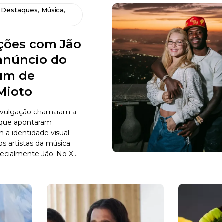
,
Destaques
,
Música
,
ões com Jão
núncio do
um de
Mioto
ivulgação chamaram a
 que apontaram
a identidade visual
s artistas da música
ecialmente Jão. No X...