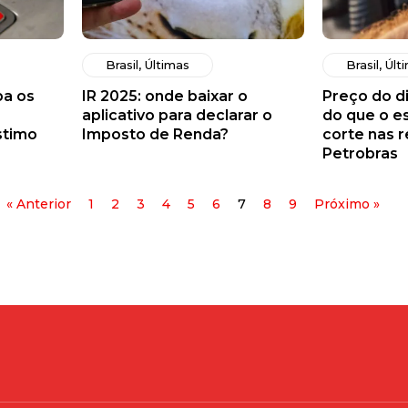
Brasil
,
Últimas
Brasil
,
Últ
ba os
IR 2025: onde baixar o
Preço do d
aplicativo para declarar o
do que o e
stimo
Imposto de Renda?
corte nas r
Petrobras
« Anterior
1
2
3
4
5
6
7
8
9
Próximo »