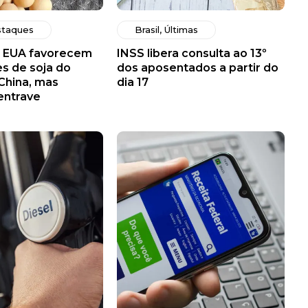
taques
Brasil
,
Últimas
s EUA favorecem
INSS libera consulta ao 13º
s de soja do
dos aposentados a partir do
 China, mas
dia 17
 entrave