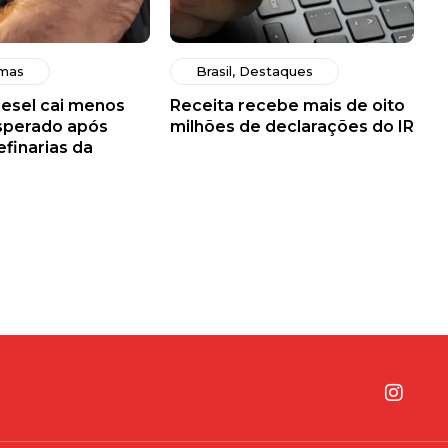
imas
Brasil
,
Destaques
iesel cai menos
Receita recebe mais de oito
sperado após
milhões de declarações do IR
efinarias da