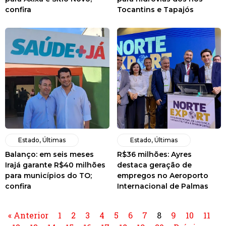
confira
Tocantins e Tapajós
Estado
,
Últimas
Estado
,
Últimas
Balanço: em seis meses
R$36 milhões: Ayres
Irajá garante R$40 milhões
destaca geração de
para municípios do TO;
empregos no Aeroporto
confira
Internacional de Palmas
« Anterior
1
2
3
4
5
6
7
8
9
10
11