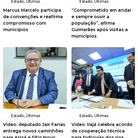
Estado
,
Últimas
Estado
,
Últimas
Marcus Marcelo participa
“Comprometido em andar
de convenções e reafirma
e sempre ouvir a
compromisso com
população”, afirma
municípios
Guimarães após visitas a
municípios
Estado
,
Últimas
Estado
,
Últimas
Vídeo: deputado Jair Farias
Vídeo: Irajá celebra acordo
entrega novos caminhões
de cooperação técnica
para Axixá e Sítio Novo;
para hidrovias dos rios