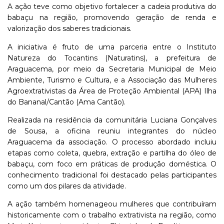
A
ação
teve
como
objetivo
fortalecer
a
cadeia
produtiva
do
babaçu
na
região,
promovendo
geração
de
renda
e
valorização
dos
saberes
tradicionais.
A
iniciativa
é
fruto
de
uma
parceria
entre
o
Instituto
Natureza
do
Tocantins (
Naturatins),
a p
refeitura
de
Araguacema,
por
meio
da
Secretaria
Municipal
de
Meio
Ambiente,
Turismo
e
Cultura,
e
a
Associação
das
Mulheres
Agroextrativistas
da
Área
de
Proteção
Ambiental (
APA)
Ilha
do
Bananal/
Cantão (
Ama
Cantão).
Realizada
na
residência
da
comunitária
Luciana
Gonçalves
de
Sousa,
a
oficina
reuniu
integrantes
do
núcleo
Araguacema
da
associação.
O
processo
abordado
incluiu
etapas
como
coleta,
quebra,
extração
e
partilha
do
óleo
de
babaçu,
com
foco
em
práticas
de
produção
doméstica.
O
conhecimento
tradicional
foi
destacado
pelas
participantes
como
um
dos
pilares
da
atividade.
A
ação
também
homenageou
mulheres
que
contribuíram
historicamente
com
o
trabalho
extrativista
na
região,
como