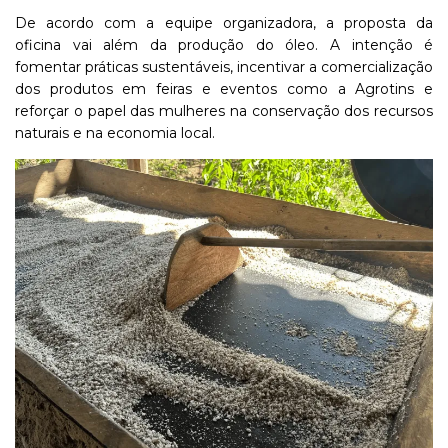
De
acordo
com
a
equipe
organizadora,
a
proposta
da
oficina
vai
além
da
produção
do
óleo.
A
intenção
é
fomentar
práticas
sustentáveis,
incentivar
a
comercialização
dos
produtos
em
feiras
e
eventos
como
a
Agrotins
e
reforçar
o
papel
das
mulheres
na
conservação
dos
recursos
naturais
e
na
economia
local.