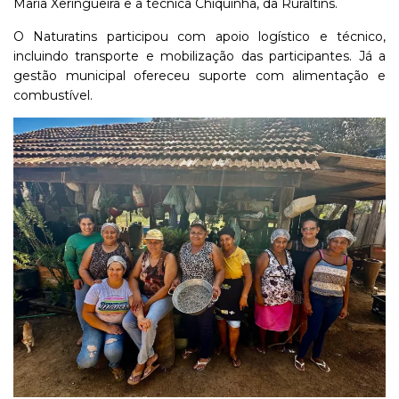
Maria
Xeringueira
e
a
técnica
Chiquinha,
da
Ruraltins.
O
Naturatins
participou
com
apoio
logístico
e
técnico,
incluindo
transporte
e
mobilização
das
participantes.
Já
a
gestão
municipal
ofereceu
suporte
com
alimentação
e
combustível.