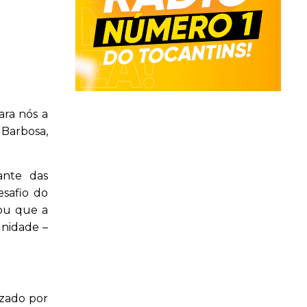
ara nós a
 Barbosa,
ante das
safio do
iou que a
unidade –
izado por