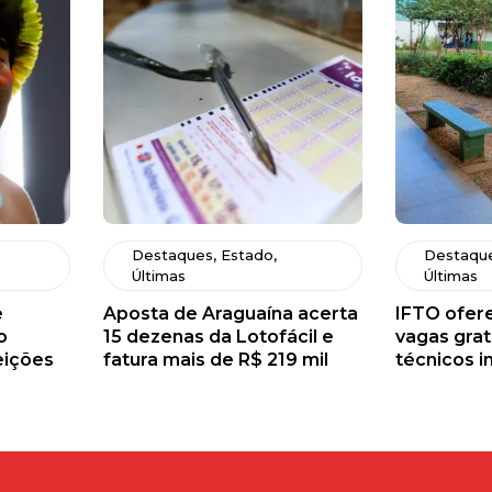
Destaques
,
Estado
,
Destaqu
Últimas
Últimas
e
Aposta de Araguaína acerta
IFTO ofere
o
15 dezenas da Lotofácil e
vagas grat
eições
fatura mais de R$ 219 mil
técnicos i