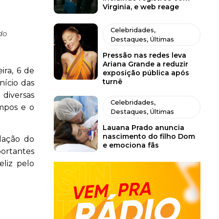
Virginia, e web reage
Celebridades
,
do
Destaques
,
Últimas
Pressão nas redes leva
Ariana Grande a reduzir
ira, 6 de
exposição pública após
turnê
nício das
 diversas
Celebridades
,
ampos e o
Destaques
,
Últimas
Lauana Prado anuncia
nascimento do filho Dom
lação do
e emociona fãs
portantes
eliz pelo