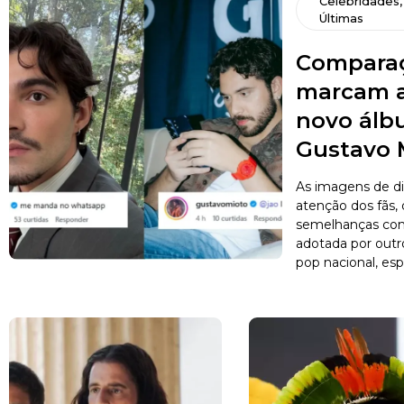
Celebridades
Últimas
Comparaç
marcam a
novo álb
Gustavo 
As imagens de d
atenção dos fãs,
semelhanças com 
adotada por outro
pop nacional, esp