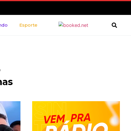
ndo
Esporte
o
mas