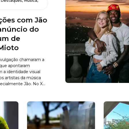
,
Destaques
,
Música
,
ões com Jão
núncio do
um de
Mioto
ivulgação chamaram a
 que apontaram
a identidade visual
s artistas da música
ecialmente Jão. No X...