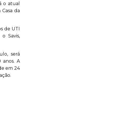
á o atual
a Casa da
os de UTI
o Savis,
lo, será
0 anos. A
ade em 24
ação.