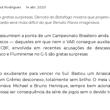
ud Rodrigues
14 abr, 2025
 gratas surpresas. Derrota do Botafogo mostra que projeto
eão será mais difícil do que Renato Paiva imaginava.
, assumiram a ponta de um Campeonato Brasileiro aind
micos — daqueles em que nem o VAR consegue auxiliar
a CBF, envolvida em recentes acusações de desca
sco e Fluminense no G-5 são gratas surpresas
ão exuberante para vencer no Sul. Bastou um Arrasca
e um Grêmio desconexo, totalmente sem brilho. O meia
efensiva. Michael e Bruno Henrique, sempre bem acion
 possa ser consequência da série de jogos sem o devido