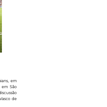
hians, em
o em São
discussão
 Vasco de