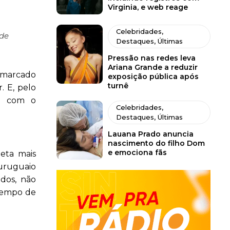
Virginia, e web reage
Celebridades
,
 de
Destaques
,
Últimas
Pressão nas redes leva
Ariana Grande a reduzir
a marcado
exposição pública após
turnê
. E, pelo
so com o
Celebridades
,
Destaques
,
Últimas
Lauana Prado anuncia
nascimento do filho Dom
e emociona fãs
eta mais
 uruguaio
ados, não
 tempo de