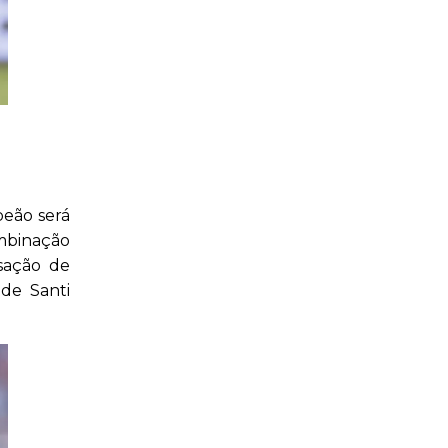
peão será
ombinação
sação de
de Santi