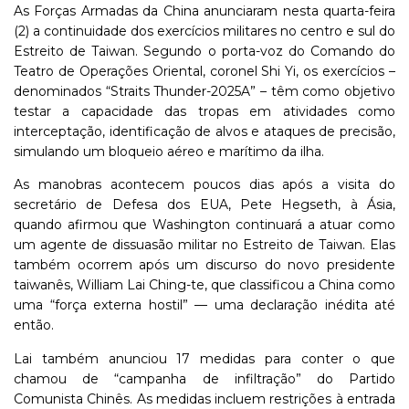
As Forças Armadas da China anunciaram nesta quarta-feira
(2) a continuidade dos exercícios militares no centro e sul do
Estreito de Taiwan. Segundo o porta-voz do Comando do
Teatro de Operações Oriental, coronel Shi Yi, os exercícios –
denominados “Straits Thunder-2025A” – têm como objetivo
testar a capacidade das tropas em atividades como
interceptação, identificação de alvos e ataques de precisão,
simulando um bloqueio aéreo e marítimo da ilha.
As manobras acontecem poucos dias após a visita do
secretário de Defesa dos EUA, Pete Hegseth, à Ásia,
quando afirmou que Washington continuará a atuar como
um agente de dissuasão militar no Estreito de Taiwan. Elas
também ocorrem após um discurso do novo presidente
taiwanês, William Lai Ching-te, que classificou a China como
uma “força externa hostil” — uma declaração inédita até
então.
Lai também anunciou 17 medidas para conter o que
chamou de “campanha de infiltração” do Partido
Comunista Chinês. As medidas incluem restrições à entrada