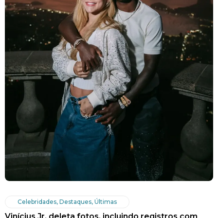
Celebridades
,
Destaques
,
Últimas
Vinícius Jr. deleta fotos, incluindo registros com