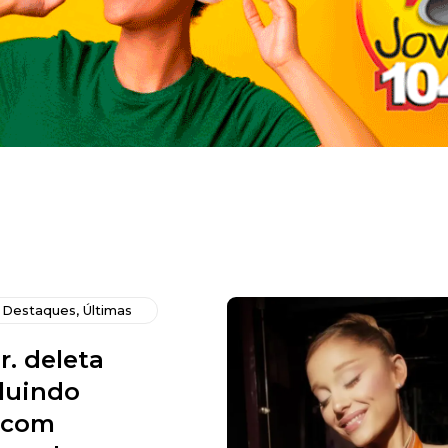
,
Destaques
,
Últimas
r. deleta
cluindo
s com