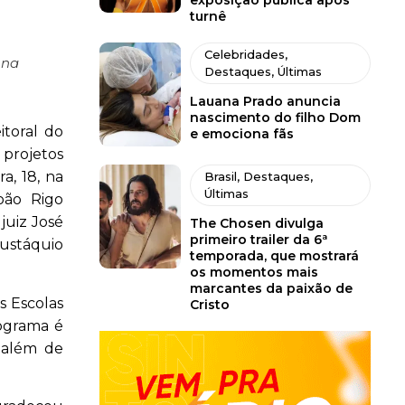
exposição pública após
turnê
Celebridades
,
 na
Destaques
,
Últimas
Lauana Prado anuncia
nascimento do filho Dom
itoral do
e emociona fãs
 projetos
a, 18, na
Brasil
,
Destaques
,
Últimas
oão Rigo
juiz José
The Chosen divulga
primeiro trailer da 6ª
Eustáquio
temporada, que mostrará
os momentos mais
marcantes da paixão de
s Escolas
Cristo
rograma é
 além de