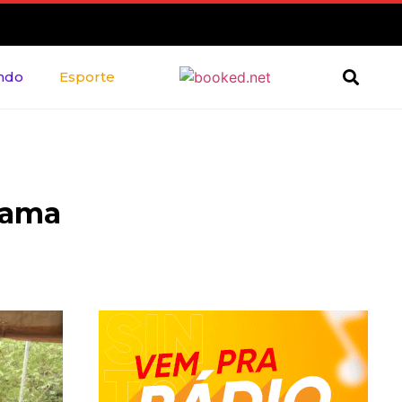
ndo
Esporte
hama