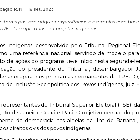
dação RJN
18 set, 2023
eleitorais possam adquirir experiências e exemplos com base
TRE-TO e aplicá-los em projetos regionais.
s Indígenas, desenvolvido pelo Tribunal Regional Ele
omo uma referência nacional, servindo de modelo para
o de ações do programa teve início nesta segunda-feir
cipação do presidente do Tribunal, desembargador J
ordenador-geral dos programas permanentes do TRE-TO, 
 de Inclusão Sociopolítica dos Povos Indígenas, juiz 
epresentantes do Tribunal Superior Eleitoral (TSE), da
o, Rio de Janeiro, Ceará e Pará. O objetivo central do p
mento da democracia nas aldeias da Ilha do Bananal,
os direitos civis dos povos indígenas.