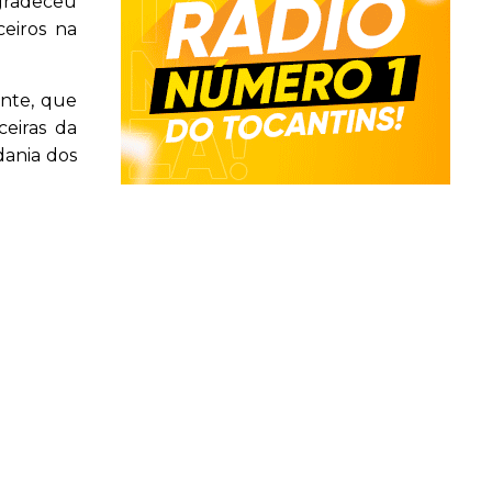
agradeceu
ceiros na
nte, que
ceiras da
dania dos