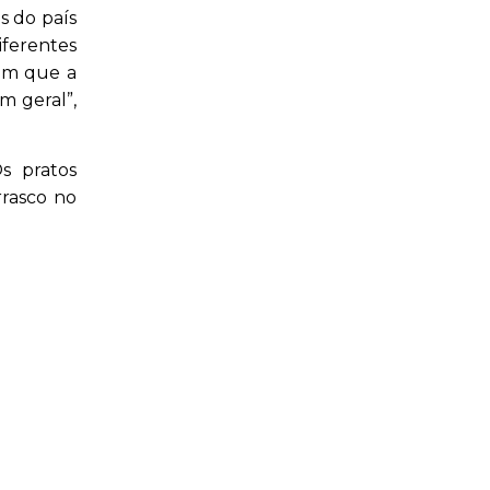
s do país
iferentes
 em que a
m geral”,
s pratos
rrasco no