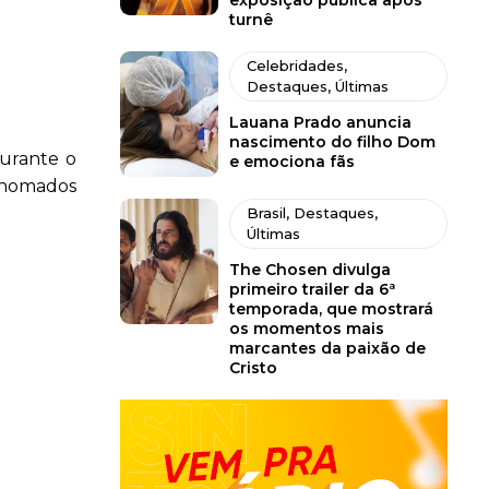
exposição pública após
turnê
Celebridades
,
Destaques
,
Últimas
Lauana Prado anuncia
nascimento do filho Dom
urante o
e emociona fãs
nomados
Brasil
,
Destaques
,
Últimas
The Chosen divulga
primeiro trailer da 6ª
temporada, que mostrará
os momentos mais
marcantes da paixão de
Cristo