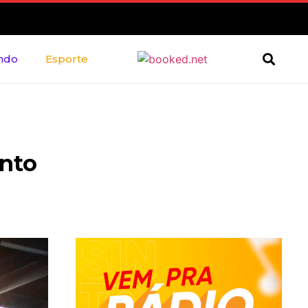
ndo
Esporte
ento