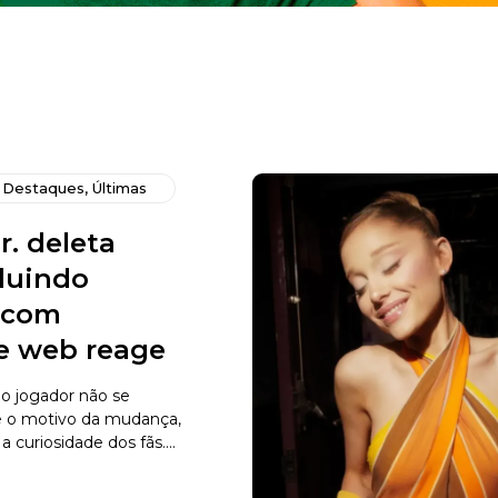
,
Destaques
,
Últimas
r. deleta
cluindo
s com
 e web reage
o jogador não se
e o motivo da mudança,
curiosidade dos fãs....