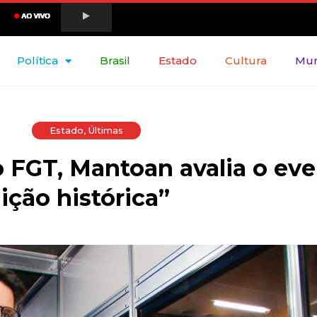
Política
Brasil
Estado
Cultura
Mu
Estado
,
Últimas
o FGT, Mantoan avalia o ev
ção histórica”