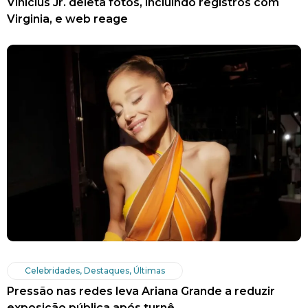
Vinícius Jr. deleta fotos, incluindo registros com
Virginia, e web reage
Celebridades
,
Destaques
,
Últimas
Pressão nas redes leva Ariana Grande a reduzir
exposição pública após turnê