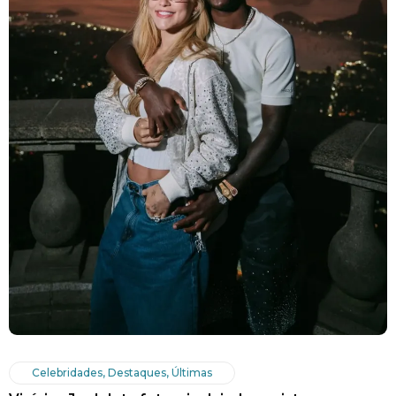
Celebridades
,
Destaques
,
Últimas