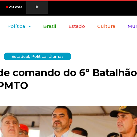
Política
Brasil
Estado
Cultura
Mu
Estadual
,
Política
,
Últimas
 de comando do 6º Batalhão
PMTO