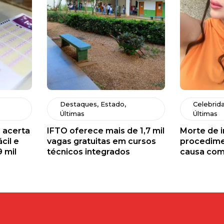
Destaques
,
Estado
,
Celebrid
Últimas
Últimas
 acerta
IFTO oferece mais de 1,7 mil
Morte de 
cil e
vagas gratuitas em cursos
procedime
9 mil
técnicos integrados
causa com