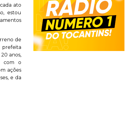
 cada ato
o, estou
pamentos
erreno de
prefeita
 20 anos,
ir com o
com ações
ses, e da