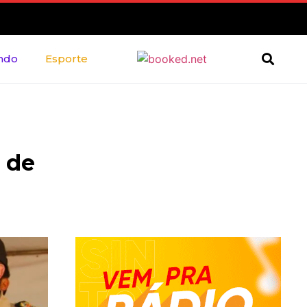
ndo
Esporte
 de