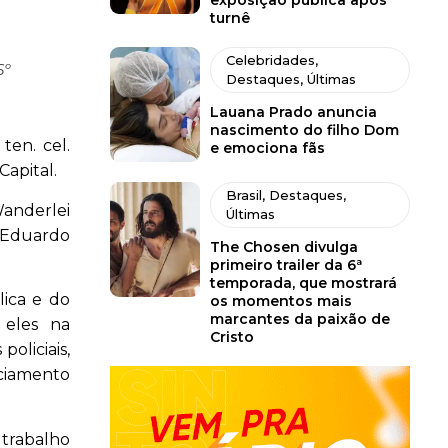
exposição pública após
turnê
Celebridades
,
6º
Destaques
,
Últimas
Lauana Prado anuncia
nascimento do filho Dom
ten. cel.
e emociona fãs
apital.
Brasil
,
Destaques
,
Wanderlei
Últimas
l Eduardo
The Chosen divulga
primeiro trailer da 6ª
temporada, que mostrará
lica e do
os momentos mais
marcantes da paixão de
 eles na
Cristo
oliciais,
ciamento
 trabalho