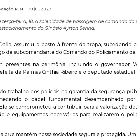
edação RJN
19 jul, 2023
sa terça-feira, 18, a solenidade de passagem de comando do 
estacionamento do Ginásio Ayrton Senna.
lla, assumiu o posto à frente da tropa, sucedendo o 
argo de subcomandante do Comando do Policiamento da C
eram presentes na cerimônia, incluindo o governador 
refeita de Palmas Cinthia Ribeiro e o deputado estadua
 trabalho dos policiais na garantia da segurança púb
nhecendo o papel fundamental desempenhado por
e se comprometeu a contribuir para a valorização dos p
 e equipamentos necessários para realizarem o poli
força que mantém nossa sociedade segura e protegida. Um