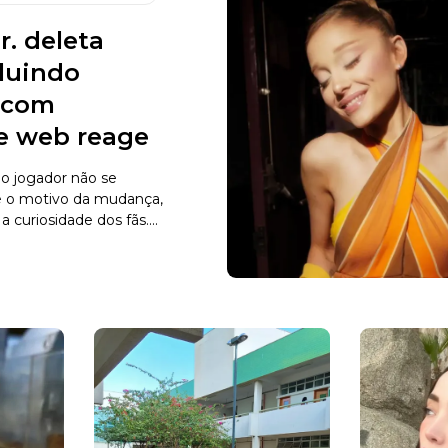
r. deleta
cluindo
s com
 e web reage
o jogador não se
e o motivo da mudança,
curiosidade dos fãs....