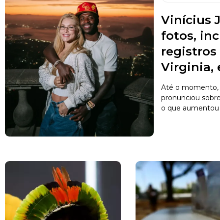
Vinícius J
fotos, in
registro
Virginia,
Até o momento, 
pronunciou sobr
o que aumentou a 