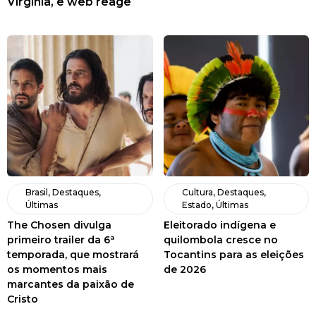
Virginia, e web reage
Brasil
,
Destaques
,
Cultura
,
Destaques
,
Últimas
Estado
,
Últimas
The Chosen divulga
Eleitorado indígena e
primeiro trailer da 6ª
quilombola cresce no
temporada, que mostrará
Tocantins para as eleições
os momentos mais
de 2026
marcantes da paixão de
Cristo