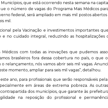
 Municípios, que está ocorrendo nesta semana na capital
 que o número de vagas do Programa Mais Médicos para 
erno federal, será ampliado em mais mil postos abertos
is mil.
ional pela Vacinação e investimentos importantes qu
 e no cuidado integral, reduzindo as hospitalizações
s Médicos com todas as inovações que pudemos assoc
hamos brasileiros fora dessa cobertura no país, o que 
o relançamento, nós vamos abrir seis mil vagas. Anunc
neste momento, ampliar para seis mil vagas”, detalhou.
 deste ano, para profissionais que serão responsáveis pel
 especialmente em áreas de extrema pobreza. As outra
contrapartida dos municípios, que garante às prefeitu
 agilidade na reposição do profissional e permanênci