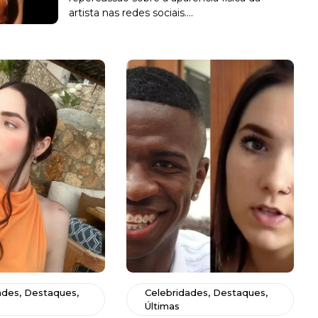
artista nas redes sociais....
ades
,
Destaques
,
Celebridades
,
Destaques
,
Últimas