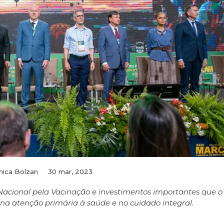
nica Bolzan
30 mar, 2023
acional pela Vacinação e investimentos importantes que o
 na atenção primária à saúde e no cuidado integral.