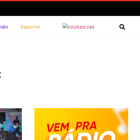
ndo
Esporte
z