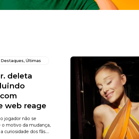
,
Destaques
,
Últimas
r. deleta
cluindo
s com
 e web reage
o jogador não se
e o motivo da mudança,
curiosidade dos fãs....