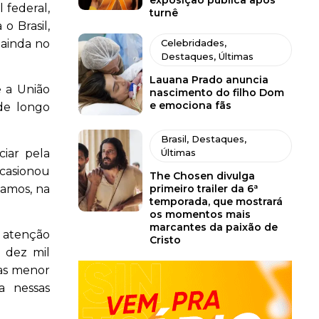
exposição pública após
 federal,
turnê
o Brasil,
 ainda no
Celebridades
,
Destaques
,
Últimas
Lauana Prado anuncia
e a União
nascimento do filho Dom
e emociona fãs
 de longo
Brasil
,
Destaques
,
iar pela
Últimas
ocasionou
The Chosen divulga
iamos, na
primeiro trailer da 6ª
temporada, que mostrará
os momentos mais
marcantes da paixão de
a atenção
Cristo
s dez mil
ras menor
a nessas