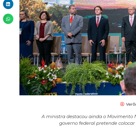
Verô
A ministra destacou ainda o Movimento N
governo federal pretende colocar