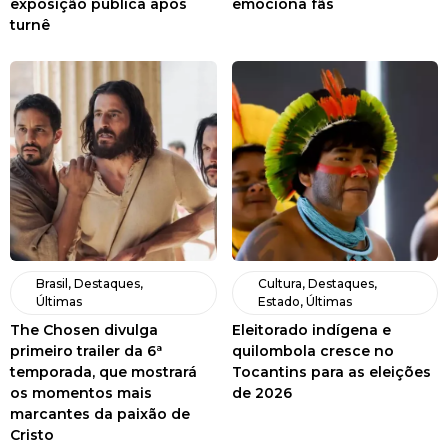
exposição pública após
emociona fãs
turnê
Brasil
,
Destaques
,
Cultura
,
Destaques
,
Últimas
Estado
,
Últimas
The Chosen divulga
Eleitorado indígena e
primeiro trailer da 6ª
quilombola cresce no
temporada, que mostrará
Tocantins para as eleições
os momentos mais
de 2026
marcantes da paixão de
Cristo