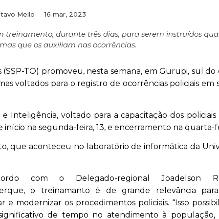
tavo Mello
16 mar, 2023
am treinamento, durante três dias, para serem instruídos qu
rmas que os auxiliam nas ocorrências.
s (SSP-TO) promoveu, nesta semana, em Gurupi, sul do 
s voltados para o registro de ocorrências policiais em 
 e Inteligência, voltado para a capacitação dos policiais 
início na segunda-feira, 13, e encerramento na quarta-fei
nto, que aconteceu no laboratório de informática da Uni
ordo com o Delegado-regional Joadelson Ro
erque, o treinamanto é de grande relevância par
ar e modernizar os procedimentos policiais. “Isso possibi
ignificativo de tempo no atendimento à população,