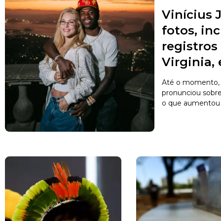
Vinícius J
fotos, in
registro
Virginia,
Até o momento, 
pronunciou sobr
o que aumentou a 