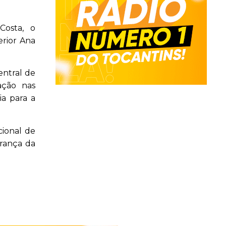
Costa, o
erior Ana
entral de
zação nas
ia para a
cional de
urança da