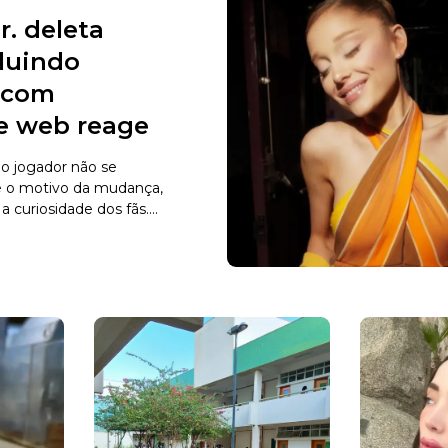
r. deleta
cluindo
s com
 e web reage
o jogador não se
e o motivo da mudança,
curiosidade dos fãs....