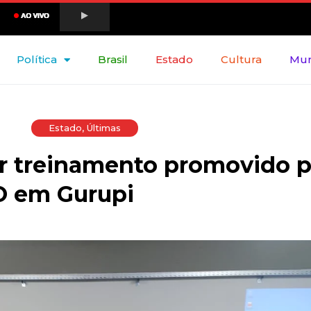
Política
Brasil
Estado
Cultura
Mu
Estado
,
Últimas
or treinamento promovido p
O em Gurupi