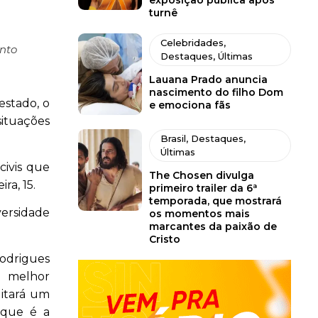
exposição pública após
turnê
Celebridades
,
anto
Destaques
,
Últimas
Lauana Prado anuncia
nascimento do filho Dom
estado, o
e emociona fãs
situações
Brasil
,
Destaques
,
Últimas
civis que
The Chosen divulga
ra, 15.
primeiro trailer da 6ª
temporada, que mostrará
versidade
os momentos mais
marcantes da paixão de
Cristo
drigues
a melhor
litará um
 que é a