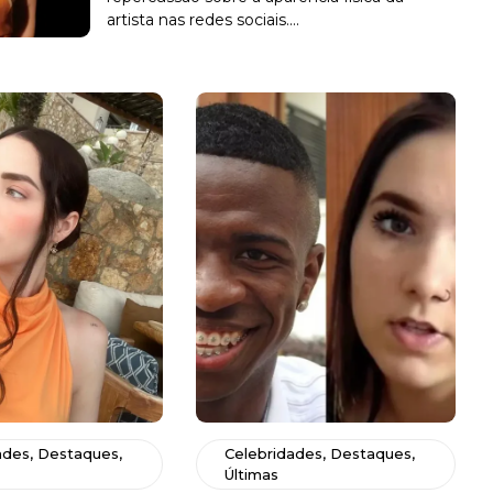
artista nas redes sociais....
ades
,
Destaques
,
Celebridades
,
Destaques
,
Últimas