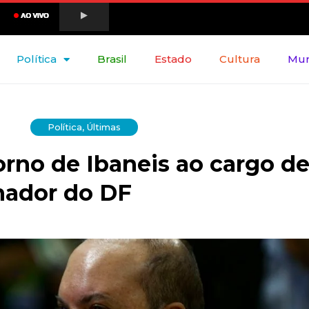
Política
Brasil
Estado
Cultura
Mu
Política
,
Últimas
rno de Ibaneis ao cargo d
nador do DF