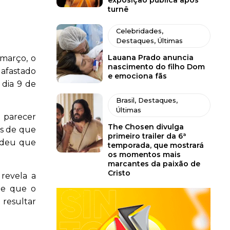
exposição pública após
turnê
Celebridades
,
Destaques
,
Últimas
Lauana Prado anuncia
 março, o
nascimento do filho Dom
 afastado
e emociona fãs
 dia 9 de
Brasil
,
Destaques
,
Últimas
 parecer
The Chosen divulga
os de que
primeiro trailer da 6ª
endeu que
temporada, que mostrará
os momentos mais
marcantes da paixão de
Cristo
 revela a
de que o
 resultar