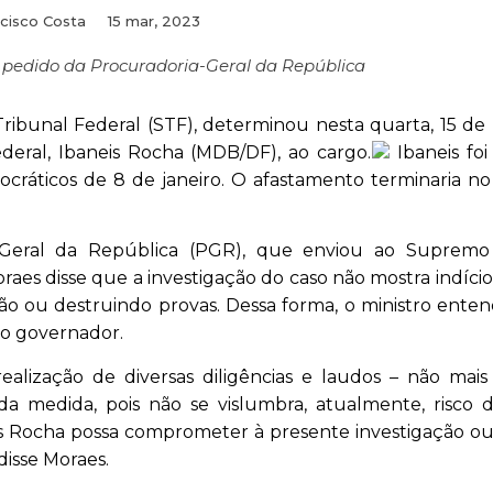
cisco Costa
15 mar, 2023
 pedido da Procuradoria-Geral da República
ibunal Federal (STF), determinou nesta quarta, 15 de
deral, Ibaneis Rocha (MDB/DF), ao cargo.
Ibaneis foi
mocráticos de 8 de janeiro. O afastamento terminaria no
-Geral da República (PGR), que enviou ao Supremo
raes disse que a investigação do caso não mostra indíci
ção ou destruindo provas. Dessa forma, o ministro ent
do governador.
alização de diversas diligências e laudos – não mais
 medida, pois não se vislumbra, atualmente, risco 
is Rocha possa comprometer à presente investigação ou
disse Moraes.