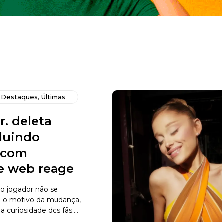
,
Destaques
,
Últimas
r. deleta
cluindo
s com
 e web reage
o jogador não se
e o motivo da mudança,
curiosidade dos fãs....