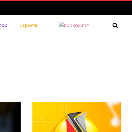
ndo
Esporte
e