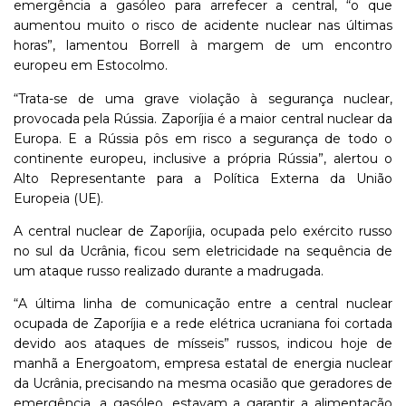
emergência a gasóleo para arrefecer a central, “o que
aumentou muito o risco de acidente nuclear nas últimas
horas”, lamentou Borrell à margem de um encontro
europeu em Estocolmo.
“Trata-se de uma grave violação à segurança nuclear,
provocada pela Rússia. Zaporíjia é a maior central nuclear da
Europa. E a Rússia pôs em risco a segurança de todo o
continente europeu, inclusive a própria Rússia”, alertou o
Alto Representante para a Política Externa da União
Europeia (UE).
A central nuclear de Zaporíjia, ocupada pelo exército russo
no sul da Ucrânia, ficou sem eletricidade na sequência de
um ataque russo realizado durante a madrugada.
“A última linha de comunicação entre a central nuclear
ocupada de Zaporíjia e a rede elétrica ucraniana foi cortada
devido aos ataques de mísseis” russos, indicou hoje de
manhã a Energoatom, empresa estatal de energia nuclear
da Ucrânia, precisando na mesma ocasião que geradores de
emergência, a gasóleo, estavam a garantir a alimentação