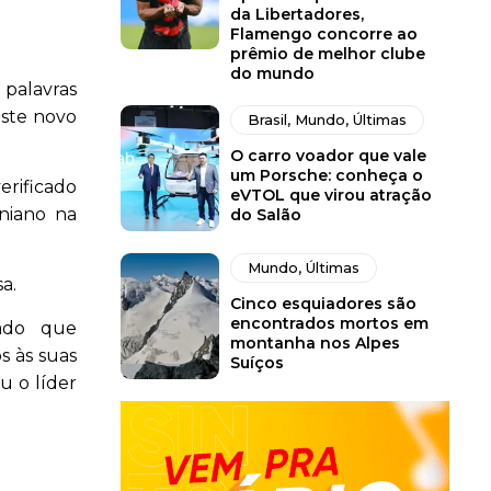
da Libertadores,
Flamengo concorre ao
prêmio de melhor clube
do mundo
 palavras
este novo
Brasil
,
Mundo
,
Últimas
O carro voador que vale
um Porsche: conheça o
rificado
eVTOL que virou atração
niano na
do Salão
Mundo
,
Últimas
a.
Cinco esquiadores são
encontrados mortos em
dado que
montanha nos Alpes
s às suas
Suíços
eu o líder