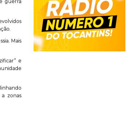
de guerra
evolvidos
ação.
sia. Mais
ificar” e
omunidade
blinhando
 a zonas