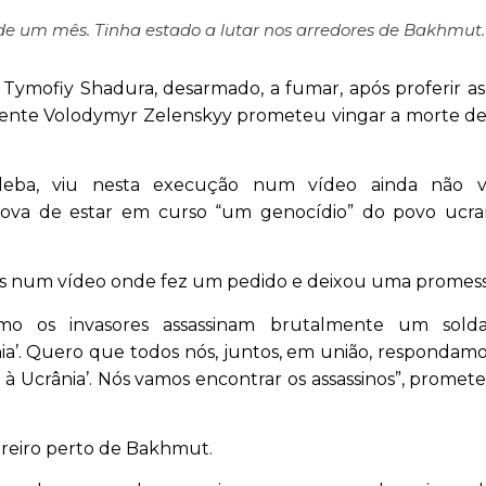
de um mês. Tinha estado a lutar nos arredores de Bakhmut.
ymofiy Shadura, desarmado, a fumar, após proferir as
sidente Volodymyr Zelenskyy prometeu vingar a morte d
uleba, viu nesta execução num vídeo ainda não ve
ova de estar em curso “um genocídio” do povo ucra
nos num vídeo onde fez um pedido e deixou uma promess
mo os invasores assassinam brutalmente um sol
ânia’. Quero que todos nós, juntos, em união, respondamo
ria à Ucrânia’. Nós vamos encontrar os assassinos”, promet
ereiro perto de Bakhmut.