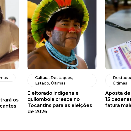
imas
Cultura
,
Destaques
,
Destaqu
Estado
,
Últimas
Últimas
Eleitorado indígena e
Aposta de
quilombola cresce no
15 dezenas
trará os
Tocantins para as eleições
fatura mai
cantes
de 2026