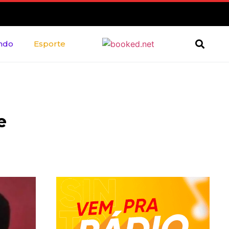
ndo
Esporte
e