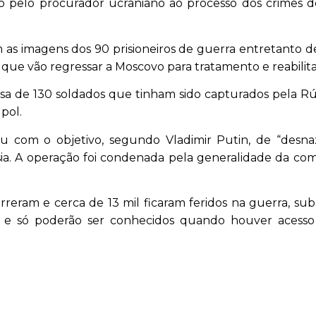
o pelo procurador ucraniano ao processo dos crimes 
s imagens dos 90 prisioneiros de guerra entretanto d
u que vão regressar a Moscovo para tratamento e reabilit
asa de 130 soldados que tinham sido capturados pela Rús
pol.
u com o objetivo, segundo Vladimir Putin, de “desnaz
ssia. A operação foi condenada pela generalidade da c
reram e cerca de 13 mil ficaram feridos na guerra, su
s e só poderão ser conhecidos quando houver acesso