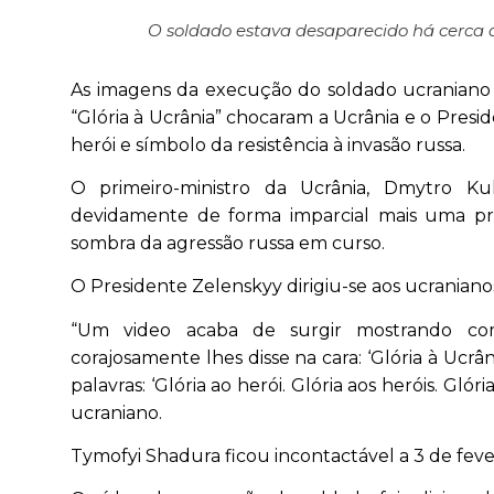
O soldado estava desaparecido há cerca 
As imagens da execução do soldado ucraniano T
“Glória à Ucrânia” chocaram a Ucrânia e o Pre
herói e símbolo da resistência à invasão russa.
O primeiro-ministro da Ucrânia, Dmytro K
devidamente de forma imparcial mais uma pr
sombra da agressão russa em curso.
O Presidente Zelenskyy dirigiu-se aos ucrania
“Um video acaba de surgir mostrando co
corajosamente lhes disse na cara: ‘Glória à Ucr
palavras: ‘Glória ao herói. Glória aos heróis. Gló
ucraniano.
Tymofyi Shadura ficou incontactável a 3 de fev