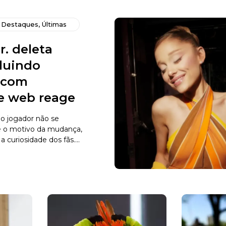
,
Destaques
,
Últimas
r. deleta
cluindo
s com
 e web reage
o jogador não se
e o motivo da mudança,
curiosidade dos fãs....