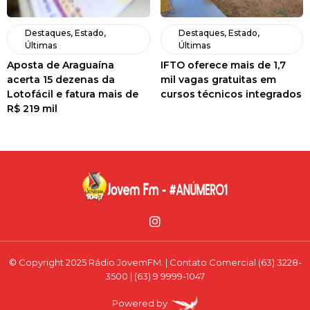
Destaques
,
Estado
,
Destaques
,
Estado
,
Últimas
Últimas
Aposta de Araguaína
IFTO oferece mais de 1,7
acerta 15 dezenas da
mil vagas gratuitas em
Lotofácil e fatura mais de
cursos técnicos integrados
R$ 219 mil
© Copyright 2025 Rádio JovemFM. | Contato Comercial (63) 3228-
3500 | (63) 9 9999-1047
Powered by