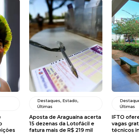
Destaques
,
Estado
,
Destaqu
Últimas
Últimas
e
Aposta de Araguaína acerta
IFTO ofere
o
15 dezenas da Lotofácil e
vagas grat
eições
fatura mais de R$ 219 mil
técnicos i