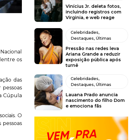
Vinícius Jr. deleta fotos,
incluindo registros com
Virginia, e web reage
Celebridades
,
Destaques
,
Últimas
Pressão nas redes leva
 Nacional
Ariana Grande a reduzir
dentre os
exposição pública após
turnê
Celebridades
,
zação das
Destaques
,
Últimas
r pessoas
Lauana Prado anuncia
 a Cúpula
nascimento do filho Dom
e emociona fãs
ociais. O
s pessoas