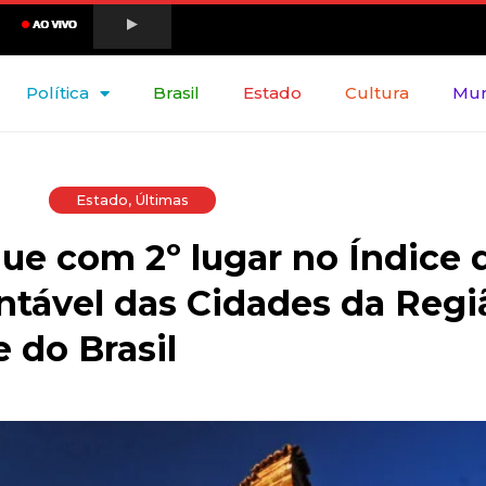
Política
Brasil
Estado
Cultura
Mu
Estado
,
Últimas
ue com 2º lugar no Índice 
tável das Cidades da Regi
 do Brasil