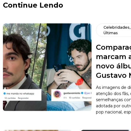
Continue Lendo
Celebridades
Últimas
Comparaç
marcam a
novo álb
Gustavo 
As imagens de d
atenção dos fãs,
semelhanças com 
adotada por outro
pop nacional, esp