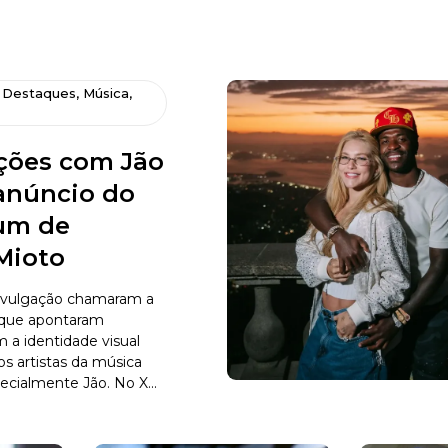
,
Destaques
,
Música
,
ões com Jão
núncio do
um de
Mioto
ivulgação chamaram a
 que apontaram
a identidade visual
s artistas da música
ecialmente Jão. No X...