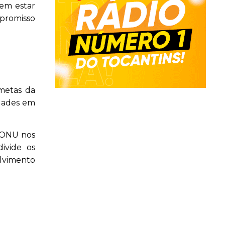
 em estar
mpromisso
 metas da
idades em
a ONU nos
divide os
lvimento