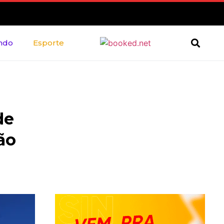
ndo
Esporte
de
ão