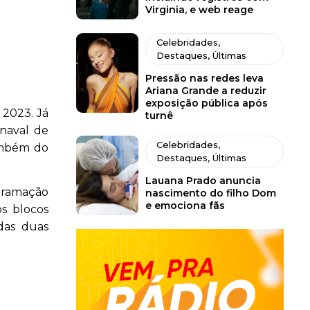
Virginia, e web reage
Celebridades
,
Destaques
,
Últimas
Pressão nas redes leva
Ariana Grande a reduzir
exposição pública após
 2023. Já
turnê
rnaval de
Celebridades
,
ambém do
Destaques
,
Últimas
Lauana Prado anuncia
ogramação
nascimento do filho Dom
e emociona fãs
os blocos
das duas