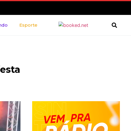
ndo
Esporte
festa