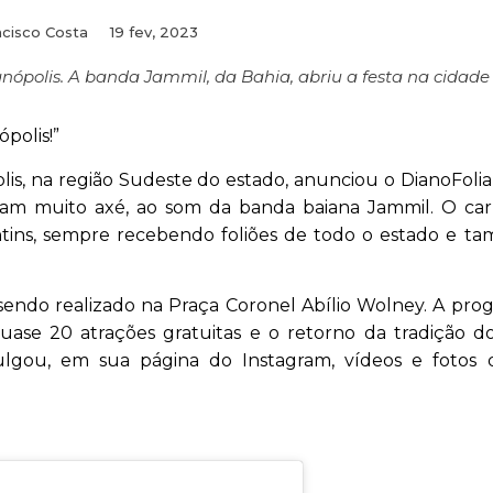
ncisco Costa
19 fev, 2023
anópolis. A banda Jammil, da Bahia, abriu a festa na cidade
polis!”
lis, na região Sudeste do estado, anunciou o DianoFolia
urtiram muito axé, ao som da banda baiana Jammil. O ca
ntins, sempre recebendo foliões de todo o estado e t
tá sendo realizado na Praça Coronel Abílio Wolney. A pr
uase 20 atrações gratuitas e o retorno da tradição d
ivulgou, em sua página do Instagram, vídeos e fotos 