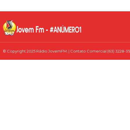
© Copyright 2025 Rádio JovemFM. | Contato Comercial (63) 3228-350