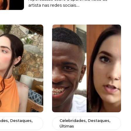
artista nas redes sociais....
ades
,
Destaques
,
Celebridades
,
Destaques
,
Últimas