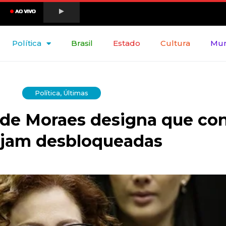
Política
Brasil
Estado
Cultura
Mu
Política
,
Últimas
 de Moraes designa que co
ejam desbloqueadas