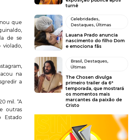
exposição pública após
turnê
Celebridades
,
minou que
Destaques
,
Últimas
guinaldo,
Lauana Prado anuncia
da de se
nascimento do filho Dom
violado,
e emociona fãs
Brasil
,
Destaques
,
nstagram,
Últimas
stacou na
The Chosen divulga
sgredir a
primeiro trailer da 6ª
temporada, que mostrará
os momentos mais
marcantes da paixão de
0 mil. “A
Cristo
e outras
o Estado