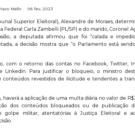
tavo Mello
06 fev, 2023
bunal Superior Eleitoral), Alexandre de Moraes, deter
a Federal Carla Zambelli (PL/SP) e do marido, Coronel A
ião, a deputada afirmou que foi “calada e impedi
tada, a decisão mostra que “o Parlamento está sendo 
o, com o retorno das contas no Facebook, Twitter, I
 Linkedin. Para justificar o bloqueio, o ministro de
conteúdos revestidos de ilicitude e tendentes a tran
, haverá a aplicação de uma multa diária no valor de R$2
gação dos conteúdos bloqueados ou de publicação d
 golpe militar, atentatórias à Justiça Eleitoral e a
isão.