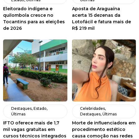
Eleitorado indígena e
Aposta de Araguaína
quilombola cresce no
acerta 15 dezenas da
Tocantins para as eleições
Lotofácil e fatura mais de
de 2026
R$ 219 mil
Destaques
,
Estado
,
Celebridades
,
Últimas
Destaques
,
Últimas
IFTO oferece mais de 1,7
Morte de influenciadora em
mil vagas gratuitas em
procedimento estético
cursos técnicos integrados
causa comoção nas redes